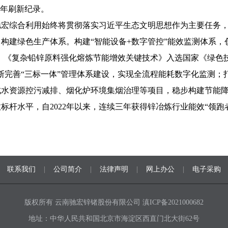
四年刷新纪录。
宏综合利用始终将贯彻落实习近平生态文明思想作为主要任务，
构建绿色生产体系。构建“智能设备+数字管控”能效监测体系，
；《复杂铅锌原料强化熔炼节能增效关键技术》入选国家《绿色技术
断完善“三标一体”管理体系建设，实现全流程能耗数字化监测；打
成水资源控污减排、烟化炉环境集烟治理等项目，稳步构建节能
标杆水平，自2022年以来，连续三年获得锌冶炼行业能效“领跑
联系我们
|
公司简介
|
法律声明
|
网上办公
|
电子采购
版权所有 云南驰宏锌锗股份有限公司
滇ICP备2021000682
地址：中华人民共和国北京市海淀区西直门北大街62号