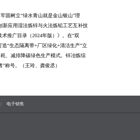
牢固树立“绿水青山就是金山银山”理
创新应用湿法炼锌与火法炼铅工艺互补技
推广目录（2024年版）》。在“双
造“生态隔离带+厂区绿化+清洁生产”立
降耗、减排降碳绿色生产模式。锌冶炼综
者”称号。（王玲、龚俊丞）
|
电子销售