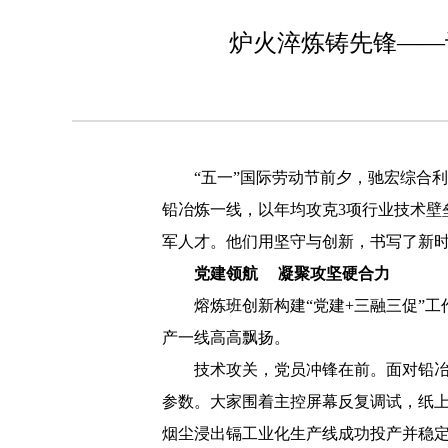
炉火淬炼铸先锋——
“五一”国际劳动节前夕，驰宏综合
铅冶炼一线，以年均攻克3项行业技术壁
军人才。他们用坚守与创新，书写了新
党建领航 凝聚攻坚硬合力
熔炼班创新构建“党建+三融三促”
产一线高高飘扬。
技术攻关，党员冲锋在前。面对铅
参数。大家围着主控屏幕反复调试，纸上
烟尘浸出镉工业化生产线成功投产并稳定