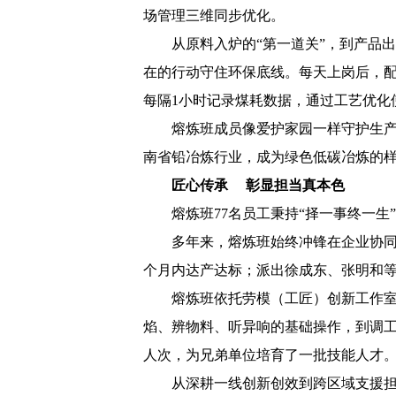
场管理三维同步优化。
从原料入炉的“第一道关”，到产品
在的行动守住环保底线。每天上岗后，配
每隔1小时记录煤耗数据，通过工艺优化使
熔炼班成员像爱护家园一样守护生
南省铅冶炼行业，成为绿色低碳冶炼的
匠心传承 彰显担当真本色
熔炼班77名员工秉持“择一事终一
多年来，熔炼班始终冲锋在企业协
个月内达产达标；派出徐成东、张明和
熔炼班依托劳模（工匠）创新工作室
焰、辨物料、听异响的基础操作，到调工
人次，为兄弟单位培育了一批技能人才
从深耕一线创新创效到跨区域支援