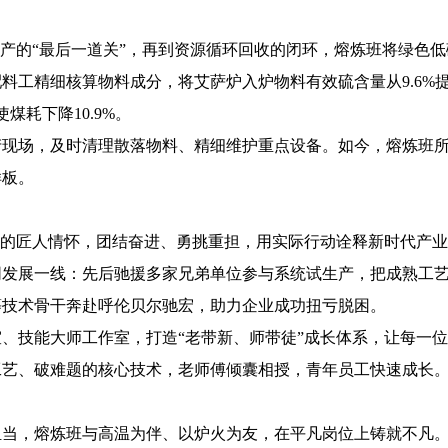
出产的“最后一道关”，再到资源循环回收的闭环，熔炼班将绿色
料工精细核算物料成分，将艾萨炉入炉物料有效硫含量从9.6%提
煤耗下降10.9%。
产现场，及时清理散落物料、精细维护重点设备。如今，熔炼班
样板。
生”的匠人情怀，团结奋进、勇挑重担，用实际行动诠释新时代产
同发展一线：先后驰援多家兄弟单位参与系统试生产，把成熟工
等技术骨干奔赴呼伦贝尔驰宏，助力企业成功扭亏脱困。
、技能大师工作室，打造“老带新、师带徒”成长体系，让每一
艺、破难题的核心技术，老师傅倾囊相授，青年员工快速成长。
。
担当，熔炼班与高温为伴、以炉火为友，在平凡岗位上铸就不凡